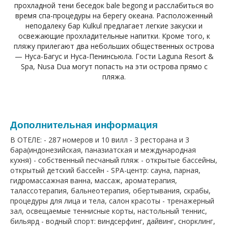
прохладной тени беседок bale begong и расслабиться во
время спа-процедуры на берегу океана. Расположенный
неподалеку бар Kulkul предлагает легкие закуски и
освежающие прохладительные напитки. Кроме того, к
пляжу прилегают два небольших общественных острова
— Нуса-Багус и Нуса-Пенинсьюла. Гости Laguna Resort &
Spa, Nusa Dua могут попасть на эти острова прямо с
пляжа.
Дополнительная информация
В ОТЕЛЕ: - 287 номеров и 10 вилл - 3 ресторана и 3
бара(индонезийская, паназиатская и международная
кухня) - собственный песчаный пляж - открытые бассейны,
открытый детский бассейн - SPA-центр: сауна, парная,
гидромассажная ванна, массаж, ароматерапия,
талассотерапия, бальнеотерапия, обертывания, скрабы,
процедуры для лица и тела, салон красоты - тренажерный
зал, освещаемые теннисные корты, настольный теннис,
бильярд - водный спорт: виндсерфинг, дайвинг, снорклинг,