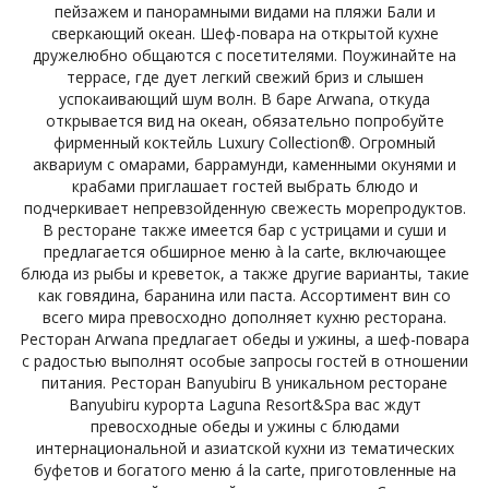
пейзажем и панорамными видами на пляжи Бали и
сверкающий океан. Шеф-повара на открытой кухне
дружелюбно общаются с посетителями. Поужинайте на
террасе, где дует легкий свежий бриз и слышен
успокаивающий шум волн. В баре Arwana, откуда
открывается вид на океан, обязательно попробуйте
фирменный коктейль Luxury Collection®. Огромный
аквариум с омарами, баррамунди, каменными окунями и
крабами приглашает гостей выбрать блюдо и
подчеркивает непревзойденную свежесть морепродуктов.
В ресторане также имеется бар с устрицами и суши и
предлагается обширное меню à la carte, включающее
блюда из рыбы и креветок, а также другие варианты, такие
как говядина, баранина или паста. Ассортимент вин со
всего мира превосходно дополняет кухню ресторана.
Ресторан Arwana предлагает обеды и ужины, а шеф-повара
с радостью выполнят особые запросы гостей в отношении
питания. Ресторан Banyubiru В уникальном ресторане
Banyubiru курорта Laguna Resort&Spa вас ждут
превосходные обеды и ужины с блюдами
интернациональной и азиатской кухни из тематических
буфетов и богатого меню á la carte, приготовленные на