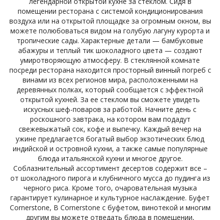
легендарной открытой кухне за стеклом. Сидя в
помещении ресторана с системой кондиционирования
воздуха или на открытой площадке за огромным окном, вы
можете полюбоваться видом на голубую лагуну курорта и
тропические сады. Характерные детали — бамбуковые
абажуры и теплый тик шоколадного цвета — создают
умиротворяющую атмосферу. В стеклянной комнате
посреди ресторана находится просторный винный погреб с
винами из всех регионов мира, расположенными на
деревянных полках, который сообщается с эффектной
открытой кухней. За ее стеклом вы сможете увидеть
искусных шеф-поваров за работой. Начните день с
роскошного завтрака, на котором вам подадут
свежевыжатый сок, кофе и выпечку. Каждый вечер на
ужине предлагается богатый выбор экзотических блюд
индийской и островной кухни, а также самые популярные
блюда итальянской кухни и многое другое.
Соблазнительный ассортимент десертов содержит все –
от шоколадного пирога и клубничного мусса до пудинга из
черного риса. Кроме того, очаровательная музыка
гарантирует кулинарное и культурное наслаждение. Буфет
Cornerstone, В Cornerstone с буфетом, винотекой и многим
другим вы можете отведать блюда в помещении,