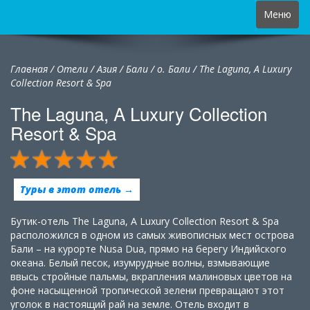
Toggle
Меню
navigation
Главная
/
Отели
/
Азия
/
Бали
/
о. Бали /
The Laguna, A Luxury
Collection Resort & Spa
The Laguna, A Luxury Collection
Resort & Spa
Туры в этот отель →
Бутик-отель The Laguna, A Luxury Collection Resort & Spa
расположился в одном из самых живописных мест острова
Бали – на курорте Nusa Dua, прямо на берегу Индийского
океана. Белый песок, изумрудные волны, взмывающие
ввысь стройные пальмы, вкрапления малиновых цветов на
фоне насыщенной тропической зелени превращают этот
уголок в настоящий рай на земле. Отель входит в