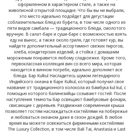
оформленном в характерном стиле, а также на
живописной открытой площадке. Что бы вы ни выбрали,
это место идеально подойдет для дегустации
соблазнительных блюд из буфета, в том числе одного из
пяти видов самбала — традиционного блюда, смолотого
вручную. В салат-баре и суши-баре с возможностью взять
еду на вынос, а также около гриля, где готовят кур, вы
найдете дополнительный ассортимент свежих пирогов,
хлеба, кондитерских изделий, а стойка с домашним
мороженым понравится любому сладкоежке. Кроме того,
первоклассная коллекция вин со всего мира, которая
находится в винном погребе, идеально дополняет все
блюда. Бар Kulkul Насладитесь шумом легендарного
Индийского океана в баре Kulkul, который получил свое
название от традиционного колокола из бамбука kul kul, с
помощью которого балинезийцы созывают гостей. После
наступления темноты бар освещают бамбуковые фонари,
свисающие с деревьев. Раздвижная современная крыша
позволяет гостям наслаждаться коктейлями на побережье
и любоваться океаном даже в сезон дождей. В любое
время вы можете освежиться фирменными коктейлями
The Luxury Collection, в том числе Bali Tai, Anastasia и Last