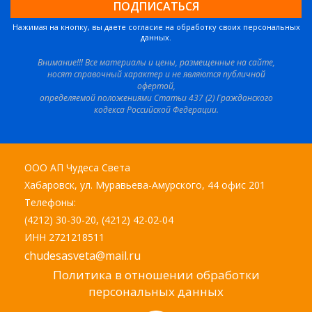
Нажимая на кнопку, вы даете согласие на обработку своих персональных
данных.
Внимание!!! Все материалы и цены, размещенные на сайте,
носят справочный характер и не являются публичной
офертой,
определяемой положениями Статьи 437 (2) Гражданского
кодекса Российской Федерации.
ООО АП Чудеса Света
Хабаровск, ул. Муравьева-Амурского, 44 офис 201
Телефоны:
(4212) 30-30-20, (4212) 42-02-04
ИНН 2721218511
chudesasveta@mail.ru
Политика в отношении обработки
персональных данных