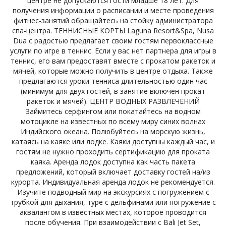
центре не допускаются гости младше 18 лет. Для
получения информации о расписании и месте проведения
фитнес-занятий обращайтесь на стойку администратора
спа-центра. ТЕННИСНЫЕ КОРТЫ Laguna Resort&Spa, Nusa
Dua с радостью предлагает своим гостям первоклассные
услуги по игре в теннис. Если у вас нет партнера для игры в
теннис, его вам предоставят вместе с прокатом ракеток и
мячей, которые можно получить в центре отдыха. Также
предлагаются уроки тенниса длительностью один час
(минимум для двух гостей, в занятие включен прокат
ракеток и мячей). ЦЕНТР ВОДНЫХ РАЗВЛЕЧЕНИЙ
Займитесь серфингом или покатайтесь на водном
мотоцикле на известных по всему миру синих волнах
Индийского океана. Полюбуйтесь на морскую жизнь,
катаясь на каяке или лодке. Каяки доступны каждый час, и
гостям не нужно проходить сертификацию для проката
каяка. Аренда лодок доступна как часть пакета
предложений, который включает доставку гостей на/из
курорта. Индивидуальная аренда лодок не рекомендуется.
Изучите подводный мир на экскурсиях с погружением с
трубкой для дыхания, туре с дельфинами или погружение с
аквалангом в известных местах, которое проводится
после обучения. При взаимодействии с Bali Jet Set,