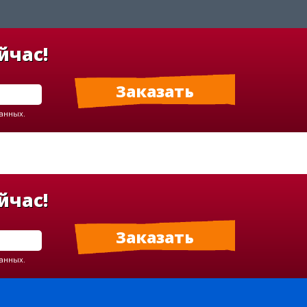
йчас!
данных.
йчас!
данных.