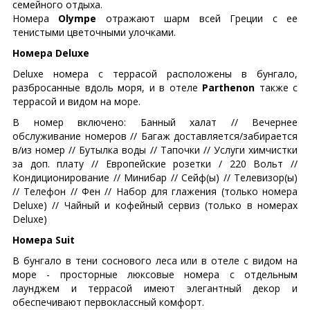
семейного отдыха.
Номера
Olympe
отражают шарм всей Греции с ее
тенистыми цветочными улочками.
Номера Deluxe
Deluxe номера с террасой расположены в бунгало,
разбросанные вдоль моря, и в отеле
Parthenon
также с
террасой и видом на море.
В номер включено: Банный халат // Вечернее
обслуживание номеров // Багаж доставляется/забирается
в/из номер // Бутылка воды // Тапочки // Услуги химчистки
за доп. плату // Европейские розетки / 220 Вольт //
Кондиционирование // Минибар // Сейф(ы) // Телевизор(ы)
// Телефон // Фен // Набор для глажения (только номера
Deluxe) // Чайный и кофейный сервиз (только в нoмeрaх
Deluxe)
Номера Suit
В бунгало в тени соснового леса или в отеле с видом на
море - просторные люксовые номера с отдельным
лаунджем и террасой имеют элегантный декор и
обеспечивают первоклассный комфорт.