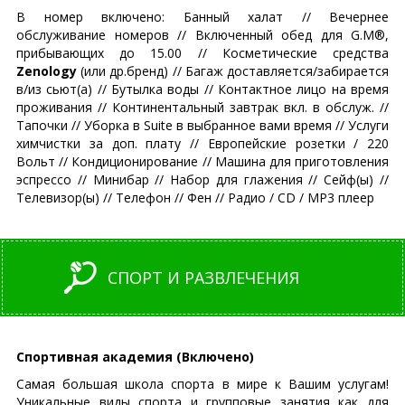
В номер включено: Банный халат // Вечернее
обслуживание номеров // Включенный обед для G.M®,
прибывающих до 15.00 // Косметические средства
Zenology
(или др.бренд) // Багаж доставляется/забирается
в/из сьют(а) // Бутылка воды // Контактное лицо на время
проживания // Континентальный завтрак вкл. в обслуж. //
Тапочки // Уборка в Suite в выбранное вами время // Услуги
химчистки за доп. плату // Европейские розетки / 220
Вольт // Кондиционирование // Машина для приготовления
эспрессо // Минибар // Набор для глажения // Сейф(ы) //
Телевизор(ы) // Телефон // Фен // Радио / CD / MP3 плеер
СПОРТ И РАЗВЛЕЧЕНИЯ
Спортивная академия
(Включено)
Самая большая школа спорта в мире к Вашим услугам!
Уникальные виды спорта и групповые занятия как для