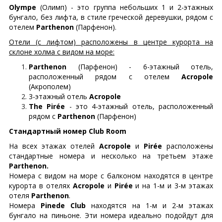
Olympe
(Олимп) - это группа небольших 1 и 2-этажных
бунгало, без лифта, в стиле греческой деревушки, рядом с
отелем
Parthenon
(Парфенон).
Отели (с лифтом) расположены в центре курорта на
склоне холма с видом на море:
Parthenon
(Парфенон) - 6-этажный отель,
расположенный рядом с отелем
Acropole
(Акрополем)
3-этажный отель
Acropole
The Pirée
- это 4-этажный отель, расположенный
рядом с
Parthenon
(Парфенон)
Стандартный номер Club Room
На всех этажах отелей
Acropole
и
Pirée
расположены
стандартные номера и несколько на третьем этаже
Parthenon.
Номера с видом на море с балконом находятся в центре
курорта в отелях
Acropole
и
Pirée
и на 1-м и 3-м этажах
отеля
Parthenon
.
Номера
Pinede Club
находятся на 1-м и 2-м этажах
бунгало на пиньоне. Эти номера идеально подойдут для