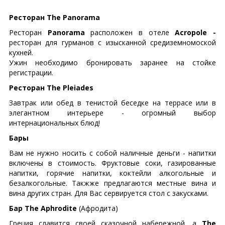
Ресторан The Panorama
Ресторан
Panorama
расположен в отеле
Acropole -
ресторан для гурманов с изысканной средиземномоской
кухней.
Ужин необходимо бронировать заранее на стойке
регистрации.
Ресторан The Pleiades
Завтрак или обед в тенистой беседке на террасе или в
элегантном интерьере - огромный выбор
интернациональных блюд!
Бары
Вам не нужно носить с собой наличные деньги - напитки
включены в стоимость. Фруктовые соки, газированные
напитки, горячие напитки, коктейли алкогольные и
безалкогольные. Такжже предлагаются местные вина и
вина других стран. Для Вас сервируется стол с закусками.
Бар The Aphrodite
(Афродита)
Греция славится своей сказочной набережной, а
The