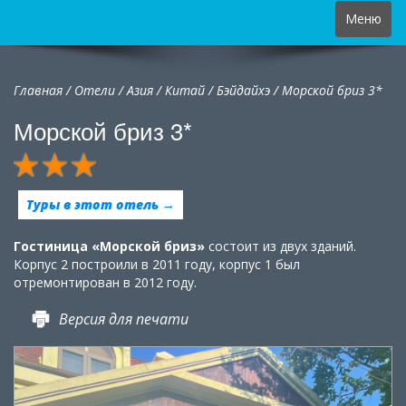
Toggle
Меню
navigation
Главная
/
Отели
/
Азия
/
Китай
/
Бэйдайхэ /
Морской бриз 3*
Морской бриз 3*
Туры в этот отель →
Гостиница «Морской бриз»
состоит из двух зданий.
Корпус 2 построили в 2011 году, корпус 1 был
отремонтирован в 2012 году.
Версия для печати