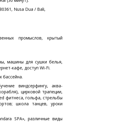
i (30 минут).
 80361, Nusa Dua / Bali,
венных промыслов, крытый
ны, машины для сушки белья,
нет-кафе, доступ Wi-Fi.
х бассейна.
учение виндсерфингу, аква-
корабля), цирковой трапеции,
Med фитнеса, гольфа, стрельбы
кортов; школа танцев, уроки
ndara SPA», различные виды