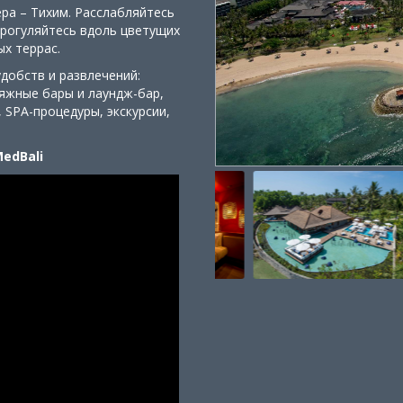
ра – Тихим. Расслабляйтесь
прогуляйтесь вдоль цветущих
ых террас.
удобств и развлечений:
ляжные бары и лаундж-бар,
 SPA-процедуры, экскурсии,
edBali