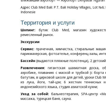
Ближайший аэропорт — Аэропорт Denpasar Ngurah Ra
Адрес Club Med Bali: P.T. Bali Holiday Villages, Lot №6;
Indonesie
Территория и услуги
Шопинг:
бутик Club Med, магазин художест
ремесленный рынок.
Экскурсии
Сервис:
прачечная, химчистка, стиральные маши
парикмахерская, фотоателье, конференц-залы, интер
Бассейн
(выдаются пляжные полотенца), 2 детский
Развлечения:
гигантская шахматная доска, об
аэробике, плаванию с маской и трубкой (с борта 
батутам, в цирковой школе для детей, уроки Club 
из лука, йоги, тай-цзи; 6 жестких теннисных 
индонезийского языка, студия азиатской кухни;
Уход за собой:
бальнеотерапия, SPA-центр «Ma
массажа, турецкая баня, сауна.