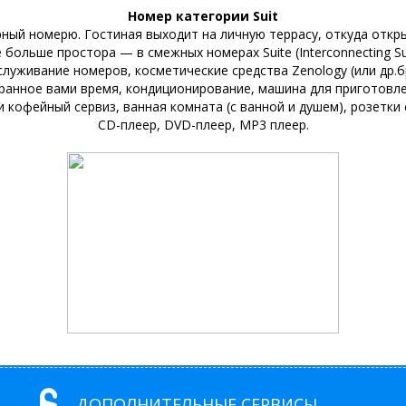
Номер категории Suit
ный номерю. Гостиная выходит на личную террасу, откуда откры
 больше простора — в смежных номерах Suite (Interconnecting Sui
служивание номеров, косметические средства Zenology (или др.б
выбранное вами время, кондиционирование, машина для приготовл
и кофейный сервиз, ванная комната (с ванной и душем), розетки
CD-плеер, DVD-плеер, MP3 плеер.
ДОПОЛНИТЕЛЬНЫЕ СЕРВИСЫ