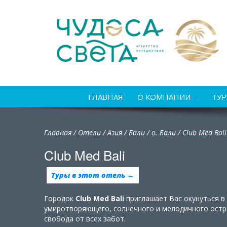
ГЛАВНАЯ
О КОМПАНИИ
ТУ
Главная
/
Отели
/
Азия
/
Бали
/
о. Бали /
Club Med Bali
Club Med Bali
Туры в этот отель →
Городок
Club
Med
Bali
приглашает Вас окунуться в
умиротворяющего, солнечного и мелодичного остро
свобода от всех забот.