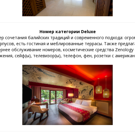
Номер категории Deluxe
р сочетания балийских традиций и современного подхода: огр
пусов, есть гостиная и меблированные террасы. Также предлаг
рнее обслуживание номеров, косметические средства Zenology (
ения, сейф(ы), телевизор(ы), телефон, фен, розетки с американ