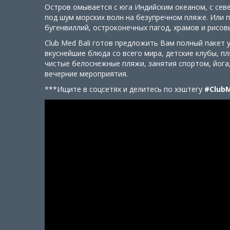
Остров омывается с юга Индийским океаном, с севе
под шум морских волн на безупречном пляже. Или 
бугенвиллий, остроконечных пагод, храмов и рисов
Club Med Bali готов предложить Вам полный пакет 
вкуснейшие блюда со всего мира, детские клубы, п
чистые белоснежные пляжи, занятия спортом, йога,
вечерние мероприятия.
***Ищите в соцсетях и делитесь по хэштегу
#ClubM