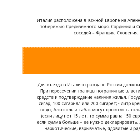
Италия расположена в Южной Европе на Апенни
побережью Средиземного моря. Сардиния и Си
соседей – Франция, Словения,
Для въезда в Италию граждане России должны 
При пересечении границы пограничные власт
средств и подтверждение наличия жилья. Госуд
сигар, 100 сигарилл или 200 сигарет; • литр кр
воды; Алкоголь и табак могут провозить тол
(если лицу нет 15 лет, то сумма равна 150 е
если сумма больше – ее нужно декларировать.
наркотические, взрывчатые, ядовитые и ра