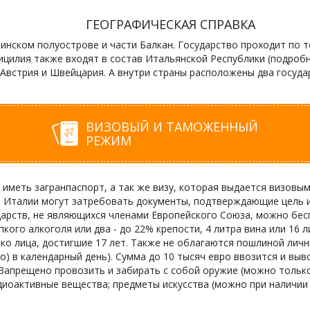
ГЕОГРАФИЧЕСКАЯ СПРАВКА
нском полуострове и части Балкан. Государство проходит по 
цилия также входят в состав Итальянской Республики (подробнее
 Австрия и Швейцария. А внутри страны расположены два госуда
ВИЗОВЫЙ И ТАМОЖЕННЫЙ
РЕЖИМ
иметь загранпаспорт, а так же визу, которая выдается визовы
и Италии могут затребовать документы, подтверждающие цель и
арств, не являющихся членами Европейского Союза, можно беспош
епкого алкоголя или два - до 22% крепости, 4 литра вина или 16 
ько лица, достигшие 17 лет. Также не облагаются пошлиной лич
вро) в календарный день). Сумма до 10 тысяч евро ввозится и выв
 Запрещено провозить и забирать с собой оружие (можно только
диоактивные вещества; предметы искусства (можно при наличии