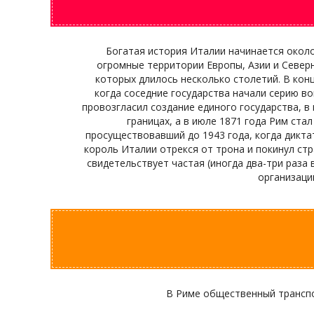
Богатая история Италии начинается около 
огромные территории Европы, Азии и Северн
которых длилось несколько столетий. В кон
когда соседние государства начали серию в
провозгласил создание единого государства, в
границах, а в июле 1871 года Рим ст
просуществовавший до 1943 года, когда дикта
король Италии отрекся от трона и покинул ст
свидетельствует частая (иногда два-три раза
организаци
В Риме общественный транспо