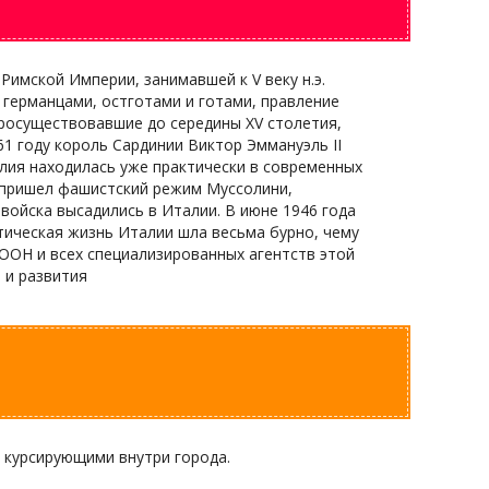
Римской Империи, занимавшей к V веку н.э.
 германцами, остготами и готами, правление
просуществовавшие до середины XV столетия,
1 году король Сардинии Виктор Эммануэль II
алия находилась уже практически в современных
и пришел фашистский режим Муссолини,
войска высадились в Италии. В июне 1946 года
тическая жизнь Италии шла весьма бурно, чему
 ООН и всех специализированных агентств этой
 и развития
 курсирующими внутри города.