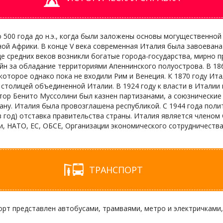
500 года до н.э., когда были заложены основы могущественной 
ой Африки. В конце V века современная Италия была завоевана
це средних веков возникли богатые города-государства, мирно 
ойн за обладание территориями Апеннинского полуострова. В 186
 которое однако пока не входили Рим и Венеция. К 1870 году Ит
ал столицей объединенной Италии. В 1924 году к власти в Итали
тор Бенито Муссолини был казнен партизанами, а союзнические 
рану. Италия была провозглашена республикой. С 1944 года поли
 в год) отставка правительства страны. Италия является членом
и, НАТО, ЕС, ОБСЕ, Организации экономического сотрудничества
ТРАНСПОРТ
рт представлен автобусами, трамваями, метро и электричками,