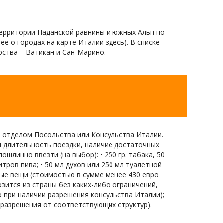
территории Паданской равнины и южных Альп по
 о городах на карте Италии здесь). В списке
рства – Ватикан и Сан-Марино.
м отделом Посольства или Консульства Италии.
 длительность поездки, наличие достаточных
линно ввезти (на выбор): • 250 гр. табака, 50
литров пива; • 50 мл духов или 250 мл туалетной
ные вещи (стоимостью в сумме менее 430 евро
озится из страны без каких-либо ограничений,
 при наличии разрешения консульства Италии);
 разрешения от соответствующих структур).