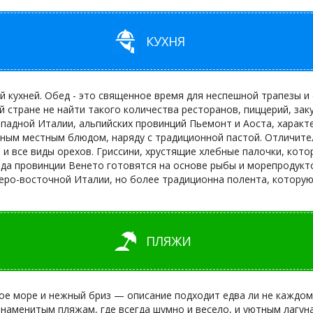
КУХНЯ
 кухней. Обед - это священное время для неспешной трапезы и
ой стране не найти такого количества ресторанов, пиццерий, за
ападной Италии, альпийских провинций Пьемонт и Аоста, харак
ным местным блюдом, наряду с традиционной пастой. Отличите
и все виды орехов. Гриссини, хрустящие хлебные палочки, кот
да провинции Венето готовятся на основе рыбы и морепродуктов
веро-восточной Италии, но более традиционна полента, которую 
ПЛЯЖИ
ое море и нежный бриз — описание подходит едва ли не каждом
знаменитым пляжам, где всегда шумно и весело, и уютным лагун