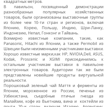
квадратных метров.
В павильон, посвященный демонстрации
разнообразных популярных хозяйственных
товаров, были организованы выставочные группы
из более чем 10-ти стран и регионов, включая
Японию, Корею, Польшу, Индию, Шри-Ланку,
Индонезию, Непал, Гонконг и Тайвань.
Всемирно известные компании, такие, как
Panasonic, Hitachi из Японии, а также Permobil из
Швеции были неизменными участниками выставки.
Хорошо известные марки,как HP, NVIDIA,Dell, ASUS,
Kodak, Proscenic и XGIMI присоединились к
остальным участникам выставки в павильоне
электронных товаров. Аудитории так же были
представлены новейшие продукты виртуальной
реальности.
Порошковый зеленый чай Маття и ферменты из
Японии, мороженное из России, печенье из
Узбекистана, съедобные птичьи гнезда из
Малайзии, кофе из Вьетнама, вина и коктейли из
почти 20-и стран, включая Италию, Аргентину,