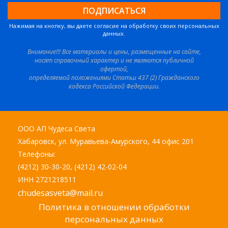
Нажимая на кнопку, вы даете согласие на обработку своих персональных
данных.
Внимание!!! Все материалы и цены, размещенные на сайте,
носят справочный характер и не являются публичной
офертой,
определяемой положениями Статьи 437 (2) Гражданского
кодекса Российской Федерации.
ООО АП Чудеса Света
Хабаровск, ул. Муравьева-Амурского, 44 офис 201
Телефоны:
(4212) 30-30-20, (4212) 42-02-04
ИНН 2721218511
chudesasveta@mail.ru
Политика в отношении обработки
персональных данных